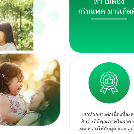
ทำไมต้อง
กรีนแพค มาร์เก็ตติ
เ
ร
า
ทำ
อ
ย่
า
ง
ต่
อ
เ
นื่
อ
ง
ที่
จ
ะ
ส่
สิ
น
ค้
า
ที่
มี
คุ
ณ
ภ
า
พ
ใ
น
ร
า
ค
า
เ
ห
ม
า
ะ
ส
ม
ใ
ห้
กั
บ
คู่
ค้
า
แ
ล
ะ
ลู
ก