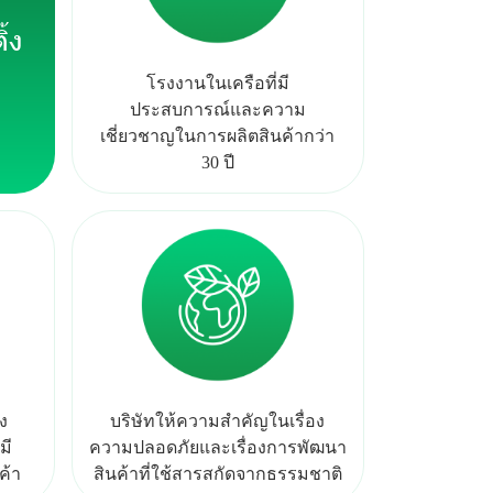
้ง
โ
ร
ง
ง
า
น
ใ
น
เ
ค
รื
อ
ที่
มี
ป
ร
ะ
ส
บ
ก
า
ร
ณ์
แ
ล
ะ
ค
ว
า
ม
เ
ชี่
ย
ว
ช
า
ญ
ใ
น
ก
า
ร
ผ
ลิ
ต
สิ
น
ค้
า
ก
ว่
า
3
0
ปี
ง
บ
ริ
ษั
ท
ใ
ห้
ค
ว
า
ม
สำ
คั
ญ
ใ
น
เ
รื่
อ
ง
มี
ค
ว
า
ม
ป
ล
อ
ด
ภั
ย
แ
ล
ะ
เ
รื่
อ
ง
ก
า
ร
พั
ฒ
น
า
ค้
า
สิ
น
ค้
า
ที่
ใ
ช้
ส
า
ร
ส
กั
ด
จ
า
ก
ธ
ร
ร
ม
ช
า
ติ