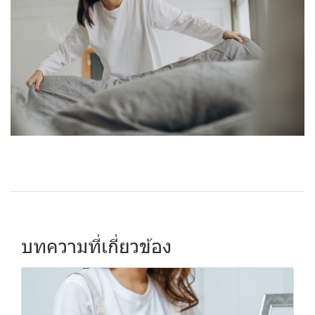
บทความที่เกี่ยวข้อง