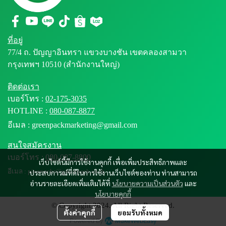
ที่อยู่
77/4 ถ. ปัญญาอินทรา แขวงบางชัน เขตคลองสามวา
กรุงเทพฯ 10510 (สำนักงานใหญ่)
ติดต่อเรา
เบอร์โทร :
02-175-3035
HOTLINE :
080-087-8877
อีเมล : greenpackmarketing@gmail.com
สนใจสมัครงาน
เบอร์โทร :
080-087-8800
เว็บไซต์นี้มีการใช้งานคุกกี้ เพื่อเพิ่มประสิทธิภาพและ
อีเมล : piyanuchr@greenpack.co.th
ประสบการณ์ที่ดีในการใช้งานเว็บไซต์ของท่าน ท่านสามารถ
อ่านรายละเอียดเพิ่มเติมได้ที่
นโยบายความเป็นส่วนตัว
และ
นโยบายคุกกี้
© Copyright 2024. All Right Reserved.
ตั้งค่าคุกกี้
ยอมรับทั้งหมด
Powered By
MakeWebEasy