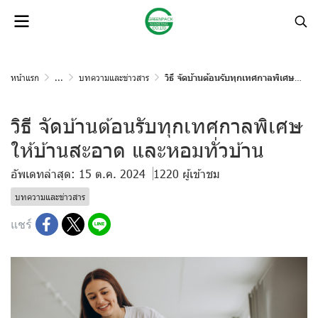
หน้าแรก
...
บทความและข่าวสาร
วิธี จัดบ้านต้อนรับทุกเทศกาลพิเศษ ให้บ้านสะอาด และหอมทั่วบ้าน
วิธี จัดบ้านต้อนรับทุกเทศกาลพิเศษ
ให้บ้านสะอาด และหอมทั่วบ้าน
อัพเดทล่าสุด: 15 ต.ค. 2024
1220 ผู้เข้าชม
บทความและข่าวสาร
แชร์