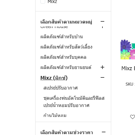
Mixz
สินค้าทั้งหมด
LUKO CAR (ลูโก้ คาร์)
เลือกสินค้าตามหมวดหมู่
Green House
ผลิตภัณฑ์บำรุงรักษา
ผลิตภัณฑ์สำหรับบ้าน
ผลิตภัณฑ์ทำความสะอาด
ผลิตภัณฑ์ช่วยปรับอากาศ
Luko Wink Polish ครีมขจัด
คราบเบาะหนัง เคลือบกัน UV
ผลิตภัณฑ์สำหรับสัตว์เลี้ยง
ผลิตภัณฑ์ทำความสะอาดผิว
Luko Deodorizer แอร์ บอมบ์
GREEN HOUSE AIR FOAM
50 มล.
สเปรย์ล้างแอร์บ้าน แอร์
Cleaner & Freshener Spray
ผลิตภัณฑ์สำหรับบุคคล
ผลิตภัณฑ์ทำความสะอาด
Luko Tyre Shine สเปรย์
รถยนต์ 150 กรัม
สเปรย์โฟม ล้างแอร์บ้าน กลิ่น
ผลิตภัณฑ์สำหรับยานยนต์
ผลิตภัณฑ์ฆ่าเชื้อต่างๆ
GREEN HOUSE MOP
Mixz 
เคลือบเงาล้อ 500 มล.
ส้ม 500 มล.
Luko Car Wash and Wax
DRESSING ผลิตภัณฑ์เก็บฝุ่น
สเปรย์ไล่สัตว์กังวลใจ
ผลิตภัณฑ์ทำความสะอาดใน
Mixz (มิกซ์)
Luko สเปรย์ล้างคราบยาง
แชมพูล้างรถ ผสมแวกซ์
ละออง-ดันฝุ่น
SKU 
รถยนต์
มะตอยและกาว 468 มล.
เคลือบเงา 1100 มล.
สเปรย์ปรับอากาศ
GREEN HOUSE Lizard
เครื่องฟอกอากาศในรถยนต์
Repellent Spray สเปรย์ไล่
Luko Shining Fresh สเปรย์
Luko Spider Chain Lube ส
ชุดเครื่องพ่นอัตโนมัติและรีฟิลส
จิ้งจก 300 มล.
เคลือบเงาเบาะและคอนโซล
เปรย์ใยหล่อลื่นโซ่ 420 มล.
ยางและดูแลล้อ
เปรย์น้ำหอมปรับอากาศ
500 มล.
GREEN HOUSE Anti-Rat
Luko Multi Purpose Foam
สเปรย์หล่อลื่นโซ่
ก้านไม้หอม
Spray สเปรย์ไล่หนู 300 มล.
Cleaner Spray สเปรย์โฟมทํา
แชมพูล้างรถ
เจลหอมปรับอากาศ
ความสะอาด 650 มล.
GREEN HOUSE Cockroach
เลือกสินค้าตามช่วงราคา