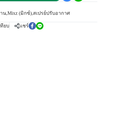
้าน
,
Mixz (มิกซ์)
,
สเปรย์ปรับอากาศ
เทียบ
แชร์