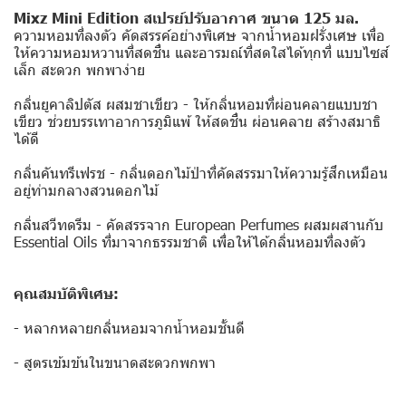
Mixz Mini Edition สเปรย์ปรับอากาศ ขนาด 125 มล.
ความหอมที่ลงตัว คัดสรรค์อย่างพิเศษ จากน้ำหอมฝรั่งเศษ เพื่อ
ให้ความหอมหวานที่สดชื่น และอารมณ์ที่สดใสได้ทุกที่ แบบไซส์
เล็ก สะดวก พกพาง่าย
กลิ่นยูคาลิปตัส ผสมชาเขียว - ให้กลิ่นหอมที่ผ่อนคลายแบบชา
เขียว ช่วยบรรเทาอาการภูมิแพ้ ให้สดชื่น ผ่อนคลาย สร้างสมาธิ
ได้ดี
กลิ่นคันทรีเฟรช - กลิ่นดอกไม้ป่าที่คัดสรรมาให้ความรู้สึกเหมือน
อยู่ท่ามกลางสวนดอกไม้
กลิ่นสวีทดรีม - คัดสรรจาก European Perfumes ผสมผสานกับ
Essential Oils ที่มาจากธรรมชาติ เพื่อให้ได้กลิ่นหอมที่ลงตัว
คุณสมบัติพิเศษ:
- หลากหลายกลิ่นหอมจากน้ำหอมชั้นดี
- สูตรเข้มข้นในขนาดสะดวกพกพา