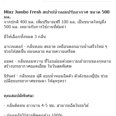
Mixz Jumbo Fresh สเปรย์น้ำหอมปรับอากาศ ขนาด 500
มล.
จากปกติ 400 มล. เพิ่มปริมาณฟรี 100 มล. เป็นขนาดใหญ่ถึง
500 มล. เหมาะกับการใช้งานที่คุ้มค่า
มีให้เลือกทั้งหมด 3 กลิ่น
ลาเวนเดอร์ - กลิ่นหอม สะอาด เหมือนตอนอาบน้ำเสร็จใหม่ ๆ
ช่วยให้สดชื่น ผ่อนคลาย คลายความเครียด
อมตะ - กลิ่นหอมหวาน ที่โอบล้อมด้วยความเย้ายวนของกุหลาบ
สร้างบรรยากาศยอดเยี่ยม ในวันสุดพิเศษ
นิรันดร์ - กลิ่นหอม ผู้ดี แบบน้ำหอมฉีดตัว ตัวดังของญี่ปุ่น ช่วย
เปลี่ยนบรรยากาศธรรมดา ให้ดูหรูหรา
คุณสมบัติพิเศษ:
- กลิ่นติดทน ยาวนาน 4-5 ชม. สามารถฉีดในรถได้
- ปลอดภัยไร้สารพิษตกค้าง 100%