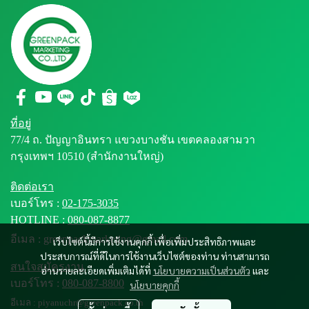
ที่อยู่
77/4 ถ. ปัญญาอินทรา แขวงบางชัน เขตคลองสามวา
กรุงเทพฯ 10510 (สำนักงานใหญ่)
ติดต่อเรา
เบอร์โทร :
02-175-3035
HOTLINE :
080-087-8877
อีเมล : greenpackmarketing@gmail.com
เว็บไซต์นี้มีการใช้งานคุกกี้ เพื่อเพิ่มประสิทธิภาพและ
ประสบการณ์ที่ดีในการใช้งานเว็บไซต์ของท่าน ท่านสามารถ
สนใจสมัครงาน
อ่านรายละเอียดเพิ่มเติมได้ที่
นโยบายความเป็นส่วนตัว
และ
เบอร์โทร :
080-087-8800
นโยบายคุกกี้
อีเมล : piyanuchr@greenpack.co.th