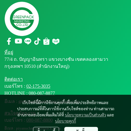
ที่อยู่
77/4 ถ. ปัญญาอินทรา แขวงบางชัน เขตคลองสามวา
กรุงเทพฯ 10510 (สำนักงานใหญ่)
ติดต่อเรา
เบอร์โทร :
02-175-3035
HOTLINE :
080-087-8877
อีเมล : greenpackmarketing@gmail.com
เว็บไซต์นี้มีการใช้งานคุกกี้ เพื่อเพิ่มประสิทธิภาพและ
ประสบการณ์ที่ดีในการใช้งานเว็บไซต์ของท่าน ท่านสามารถ
สนใจสมัครงาน
อ่านรายละเอียดเพิ่มเติมได้ที่
นโยบายความเป็นส่วนตัว
และ
เบอร์โทร :
080-087-8800
นโยบายคุกกี้
อีเมล : piyanuchr@greenpack.co.th