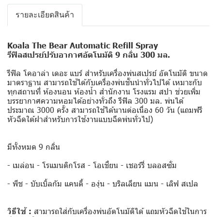
รายละเอียดสินค้า
Koala The Bear Automatic Refill Spray
รีฟิลสเปรย์ปรับอากาศอัตโนมัติ 9 กลิ่น 300 มล.
รีฟิล โคอาล่า เดอะ แบร์ สำหรับเครื่องพ่นสเปรย์ อัตโนมัติ ขนาด
มาตราฐาน สามารถใช้ได้กับเครื่องพ่นชั้นนำทั่วไปได้ เหมาะกับ
ทุกสถานที่ ห้องนอน ห้องน้ำ สำนักงาน โรงแรม สปา ช่วยเพิ่ม
บรรยากาศความหอมได้อย่างทั่วถึง รีฟิล 300 มล. พ่นได้
ประมาณ 3000 ครั้ง สามารถใช้ได้นานต่อเนื่อง 60 วัน (แถมฟรี
หัวฉีดใต้ฝาสำหรับการใช้งานแบบฉีดพ่นทั่วไป)
มีทั้งหมด 9 กลิ่น
- เมล่อน - โรแมนติกโรส - โอเชี่ยน - เชอร์รี่ บลอสซั่ม
- พีช - บับเบิ้ลกัม แคนดี้ - องุ่น - บริลเลียน แมน - เลิฟ สเปล
วิธีใช้ :
สามารถใส่กับเครื่องพ่นอัตโนมัติได้ แถมหัวฉีดใช้ในการ