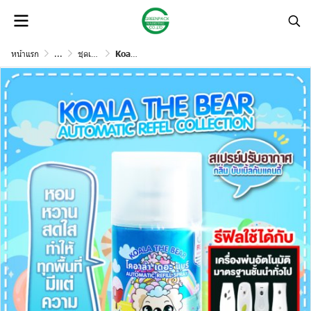
หน้าแรก
...
ชุดเครื่องพ่นอัตโนมัติและรีฟิลสเปรย์น้ำหอมปรับอากาศ
Koala The Bear รีฟิล สเปรย์น้ำหอมปรับอากาศ 300 มล.