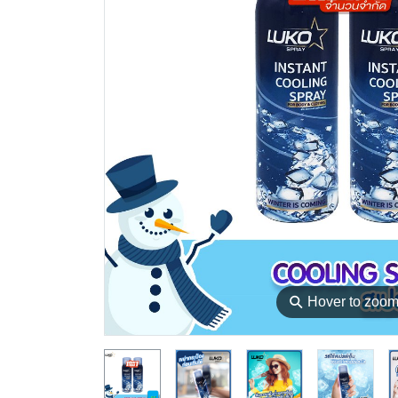
⚲
Hover to zoo