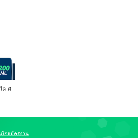
นได ส
นใจสมัครงาน