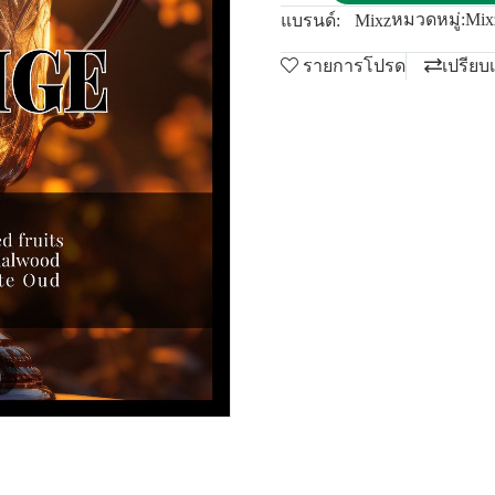
หมวดหมู่:
Mixz
แบรนด์:
Mixz
รายการโปรด
เปรียบ
m