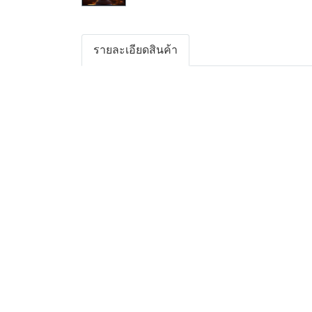
รายละเอียดสินค้า
Room Perfume Diffuser by MIXz
ก้านไม้หอมกระจายกลิ่น มิกซ์
เราพิถีพิถันในการคัดสรรหลากหลายกลิ่นหอมมาน
เพื่อหลากหลายบรรยากาศความหอมตามสไตล์ที่ชอบส
น้ำหอมพรีเมี่ยมจากยุโรป สูตรเข้มข้นใช้ได้นาน หอ
วิธีการใช้งาน
1. เปิดฝาโดยกดใช้นิ้วบีบด้านซ้ายและขวาของฝาเบา