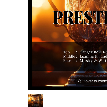
⚲
Hover to zoo