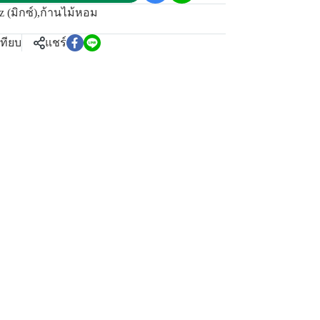
 (มิกซ์)
,
ก้านไม้หอม
เทียบ
แชร์