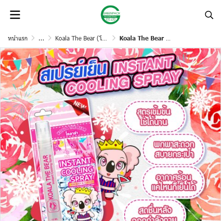
หน้าแรก
...
Koala The Bear (โคอาล่า เดอะ แบร์)
Koala The Bear Instant Cooling Spray โคอาล่า คูลลิ่ง สเปรย์เย็น 10 มล.